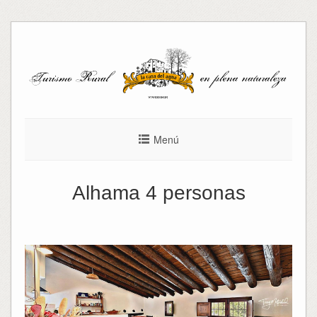
Ir
al
contenido
Menú
Alhama 4 personas