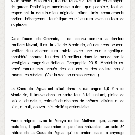
XVIe siècle. Aujourd'hui, il a été rénové et restauré en essayant
de garder l'esthétique andalouse autant que possible, tout en
respectant la construction originale, offrant trois appartements
abritant hébergement touristique en milieu rural avec un total de
16 plazas.
Dans l'ouest de Grenade, Il est connu comme la dernière
frontière Nazari, Il est la ville de Montefrío, où nos sens peuvent
profiter d'un charme rural mixte avec une vue magnifique,
considéré comme l'un des 10 meilleur dans le monde par le
prestigieux magazine National Geographic 2015. Montefrío est
arrivé monuments hérités des cultures et des civilisations à
travers les siècles. (Voir la section environnement).
La Casa del Agua est situé dans la campagne 6,5 Km de
Montefrío, Il trouve dans un cadre tout à fait naturel, pleine de
paix et de calme, entouré de champs de chênes, oliviers et de
pins, et nuit, couvert ciel étoilé spectaculaire.
Ferme mignon avec le Arroyo de los Molinos, que, après sa
reptation, Il quitte cascades et piscines naturelles, un solo 50
mètres de La Casa del Agua, qui se fondent dans le paysage