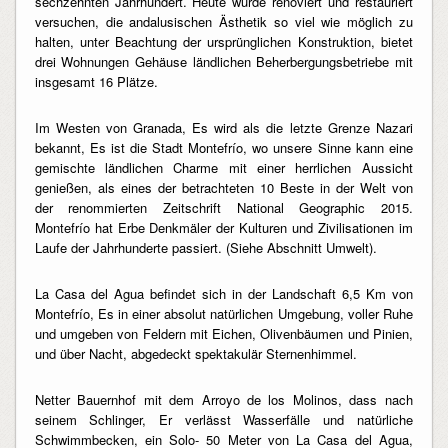
sechzehnten Jahrhundert. Heute wurde renoviert und restauriert
versuchen, die andalusischen Ästhetik so viel wie möglich zu
halten, unter Beachtung der ursprünglichen Konstruktion, bietet
drei Wohnungen Gehäuse ländlichen Beherbergungsbetriebe mit
insgesamt 16 Plätze.
Im Westen von Granada, Es wird als die letzte Grenze Nazari
bekannt, Es ist die Stadt Montefrío, wo unsere Sinne kann eine
gemischte ländlichen Charme mit einer herrlichen Aussicht
genießen, als eines der betrachteten 10 Beste in der Welt von
der renommierten Zeitschrift National Geographic 2015.
Montefrío hat Erbe Denkmäler der Kulturen und Zivilisationen im
Laufe der Jahrhunderte passiert. (Siehe Abschnitt Umwelt).
La Casa del Agua befindet sich in der Landschaft 6,5 Km von
Montefrío, Es in einer absolut natürlichen Umgebung, voller Ruhe
und umgeben von Feldern mit Eichen, Olivenbäumen und Pinien,
und über Nacht, abgedeckt spektakulär Sternenhimmel.
Netter Bauernhof mit dem Arroyo de los Molinos, dass nach
seinem Schlinger, Er verlässt Wasserfälle und natürliche
Schwimmbecken, ein Solo- 50 Meter von La Casa del Agua,